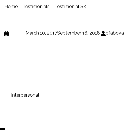
Home
»
Testimonials
»
Testimonial SK
»
pEpE
pEpE
Posted
March 10, 2017
September 18, 2018
bfabova
Mgr. Beátu Fabovú jednoznačne odporúčam ako
prekladateľku, editorku alebo korektorku. Jej metódy a
výsledky sú veľmi konzistentné a spoľahlivé. Do každého
projektu vkladá nielen svoje dôkladné vedomosti, ale aj
svoje srdce. Termíny boli vždy dodržané. Maximálna
spokojnosť, teším sa na ďalšiu spoluprácu;-)
Post navigation
⟵
Interpersonal